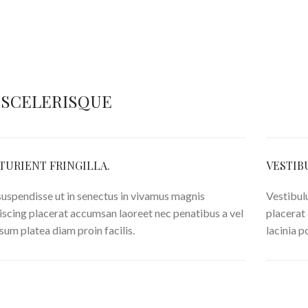
 SCELERISQUE
TURIENT FRINGILLA.
VESTIB
 suspendisse ut in senectus in vivamus magnis
Vestibul
iscing placerat accumsan laoreet nec penatibus a vel
placerat
psum platea diam proin facilis.
lacinia p