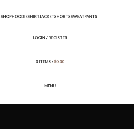
SHOP
HOODIE
SHIRT
JACKET
SHORTS
SWEATPANTS
LOGIN / REGISTER
0
ITEMS
/
$
0.00
MENU